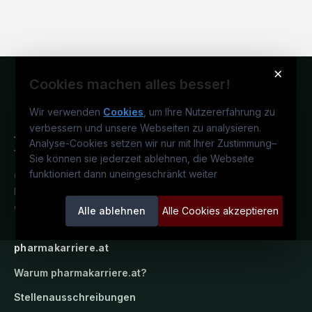
×
Cookies machen alles besser!
Wir verwenden
Cookies
, um Ihre Nutzererfahrung zu
verbessern und unsere Webseiten zu analysieren.
Analyse-Cookies setzen wir nur mit Ihrer Zustimmung
–
Sie können sie jederzeit ablehnen, die Webseite
funktioniert dann uneingeschränkt weiter
Österreichs pharmazeutisches
Karriereportal.
Ein Service der
candidatis GmbH.
Alle ablehnen
Alle Cookies akzeptieren
pharmakarriere.at
Warum
pharmakarriere.at
?
Stellenausschreibungen