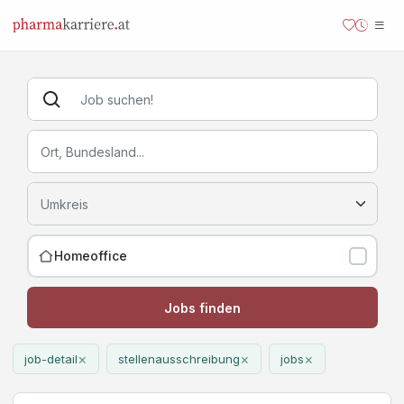
Homeoffice
Jobs finden
×
×
×
job-detail
stellenausschreibung
jobs