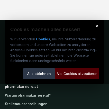
×
Cookies machen alles besser!
Wir verwenden
Cookies
, um Ihre Nutzererfahrung zu
verbessern und unsere Webseiten zu analysieren.
Analyse-Cookies setzen wir nur mit Ihrer Zustimmung
–
Sie können sie jederzeit ablehnen, die Webseite
funktioniert dann uneingeschränkt weiter
Österreichs pharmazeutisches
Karriereportal.
Ein Service der
candidatis GmbH.
Alle ablehnen
Alle Cookies akzeptieren
pharmakarriere.at
Warum
pharmakarriere.at
?
Stellenausschreibungen