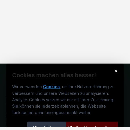
×
Cookies machen alles besser!
Wir verwenden
Cookies
, um Ihre Nutzererfahrung zu
verbessern und unsere Webseiten zu analysieren.
Analyse-Cookies setzen wir nur mit Ihrer Zustimmung
–
Sie können sie jederzeit ablehnen, die Webseite
funktioniert dann uneingeschränkt weiter
Österreichs pharmazeutisches
Karriereportal.
Ein Service der
candidatis GmbH.
Alle ablehnen
Alle Cookies akzeptieren